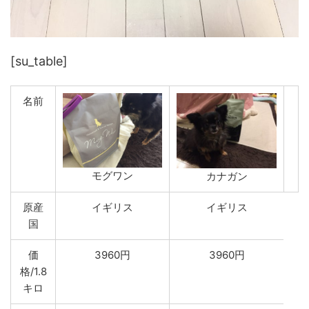
[su_table]
名前
モグワン
カナガン
原産
イギリス
イギリス
国
価
3960円
3960円
格/1.8
キロ