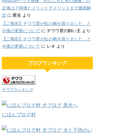
Amazonペット保険「わんにゃん安心保険」の
正体は？特徴とメリットデメリットまで徹底解
説
に
匿名
より
【ご報告】チワワ君が虹の橋を渡りました。と
今後の更新について
に
チワワ君の飼い主
より
【ご報告】チワワ君が虹の橋を渡りました。と
今後の更新について
に
レオ
より
ブログランキング
チワワランキング
にほんブログ村