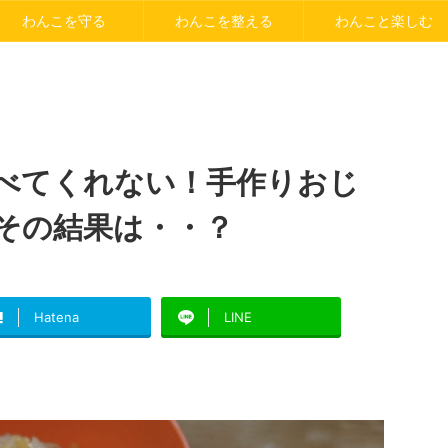
わんこを守る
わんこを整える
わんこと楽しむ
べてくれない！手作りおじ
その結果は・・？
Hatena
LINE