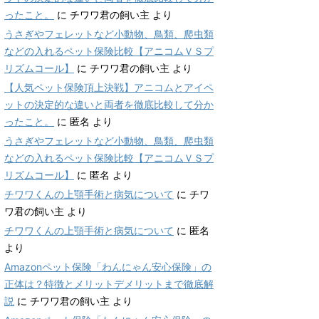
ったこと。
に
チワワ君の飼い主
より
うさぎやフェレットなど小動物、鳥類、爬虫類
などの入れるペット保険比較【アニコムＶＳプ
リズムコール】
に
チワワ君の飼い主
より
【人気ペット保険頂上決戦】アニコムとアイペ
ットの決定的な違いと両者を徹底比較して分か
ったこと。
に
匿名
より
うさぎやフェレットなど小動物、鳥類、爬虫類
などの入れるペット保険比較【アニコムＶＳプ
リズムコール】
に
匿名
より
チワワくんの上顎手術と病気について
に
チワ
ワ君の飼い主
より
チワワくんの上顎手術と病気について
に
匿名
より
Amazonペット保険「わんにゃん安心保険」の
正体は？特徴とメリットデメリットまで徹底解
説
に
チワワ君の飼い主
より