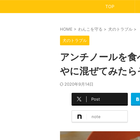
TOP
HOME
>
わんこを守る
>
犬のトラブル
>
犬のトラブル
アンチノールを食
やに混ぜてみたら
2020年9月14日
Post
note