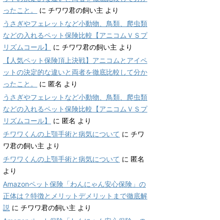
ったこと。
に
チワワ君の飼い主
より
うさぎやフェレットなど小動物、鳥類、爬虫類
などの入れるペット保険比較【アニコムＶＳプ
リズムコール】
に
チワワ君の飼い主
より
【人気ペット保険頂上決戦】アニコムとアイペ
ットの決定的な違いと両者を徹底比較して分か
ったこと。
に
匿名
より
うさぎやフェレットなど小動物、鳥類、爬虫類
などの入れるペット保険比較【アニコムＶＳプ
リズムコール】
に
匿名
より
チワワくんの上顎手術と病気について
に
チワ
ワ君の飼い主
より
チワワくんの上顎手術と病気について
に
匿名
より
Amazonペット保険「わんにゃん安心保険」の
正体は？特徴とメリットデメリットまで徹底解
説
に
チワワ君の飼い主
より