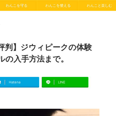
わんこを守る
わんこを整える
わんこと楽しむ
>
評判】ジウィピークの体験
ルの入手方法まで。
Hatena
LINE