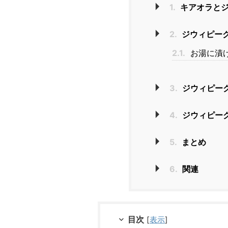
1.
キアオラとジ
2.
ジウィピー
2.1.
お湯に漬け
3.
ジウィピー
4.
ジウィピー
5.
まとめ
6.
関連
目次
[
表示
]