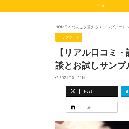
TOP
HOME
>
わんこを整える
>
ドッグフード
ドッグフード
【リアル口コミ・
談とお試しサンプ
2021年5月15日
Post
note