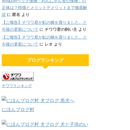
Amazonペット保険「わんにゃん安心保険」の
正体は？特徴とメリットデメリットまで徹底解
説
に
匿名
より
【ご報告】チワワ君が虹の橋を渡りました。と
今後の更新について
に
チワワ君の飼い主
より
【ご報告】チワワ君が虹の橋を渡りました。と
今後の更新について
に
レオ
より
ブログランキング
チワワランキング
にほんブログ村