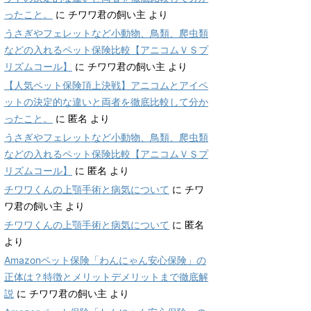
ったこと。
に
チワワ君の飼い主
より
うさぎやフェレットなど小動物、鳥類、爬虫類
などの入れるペット保険比較【アニコムＶＳプ
リズムコール】
に
チワワ君の飼い主
より
【人気ペット保険頂上決戦】アニコムとアイペ
ットの決定的な違いと両者を徹底比較して分か
ったこと。
に
匿名
より
うさぎやフェレットなど小動物、鳥類、爬虫類
などの入れるペット保険比較【アニコムＶＳプ
リズムコール】
に
匿名
より
チワワくんの上顎手術と病気について
に
チワ
ワ君の飼い主
より
チワワくんの上顎手術と病気について
に
匿名
より
Amazonペット保険「わんにゃん安心保険」の
正体は？特徴とメリットデメリットまで徹底解
説
に
チワワ君の飼い主
より