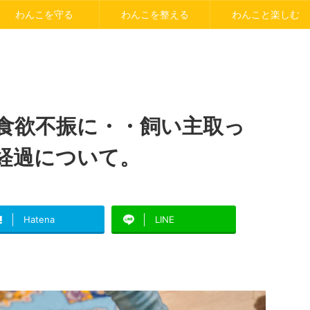
わんこを守る
わんこを整える
わんこと楽しむ
食欲不振に・・飼い主取っ
経過について。
Hatena
LINE