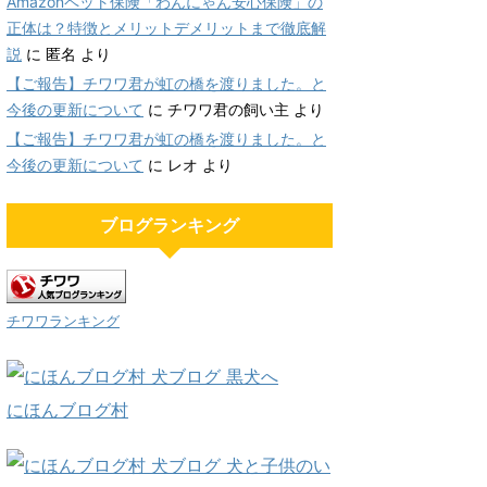
Amazonペット保険「わんにゃん安心保険」の
正体は？特徴とメリットデメリットまで徹底解
説
に
匿名
より
【ご報告】チワワ君が虹の橋を渡りました。と
今後の更新について
に
チワワ君の飼い主
より
【ご報告】チワワ君が虹の橋を渡りました。と
今後の更新について
に
レオ
より
ブログランキング
チワワランキング
にほんブログ村