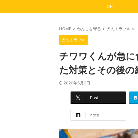
TOP
HOME
>
わんこを守る
>
犬のトラブル
>
犬のトラブル
チワワくんが急に
た対策とその後の
2020年6月9日
Post
note