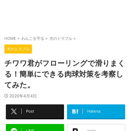
HOME
>
わんこを守る
>
犬のトラブル
>
犬のトラブル
チワワ君がフローリングで滑りまく
る！簡単にできる肉球対策を考察し
てみた。
2020年4月4日
Post
Hatena
LINE
note