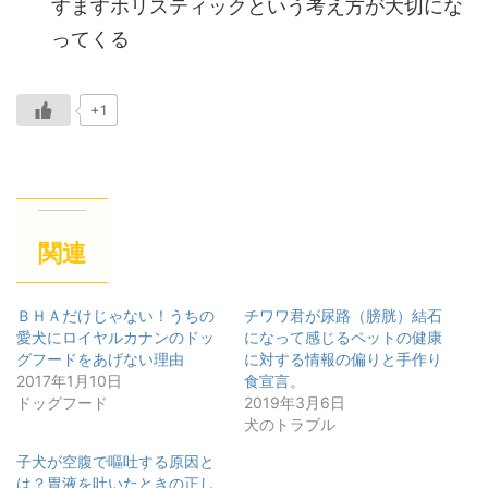
すますホリスティックという考え方が大切にな
ってくる
+1
関連
ＢＨＡだけじゃない！うちの
チワワ君が尿路（膀胱）結石
愛犬にロイヤルカナンのドッ
になって感じるペットの健康
グフードをあげない理由
に対する情報の偏りと手作り
2017年1月10日
食宣言。
ドッグフード
2019年3月6日
犬のトラブル
子犬が空腹で嘔吐する原因と
は？胃液を吐いたときの正し