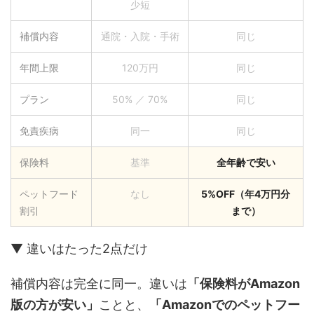
少短
補償内容
通院・入院・手術
同じ
年間上限
120万円
同じ
プラン
50% ／ 70%
同じ
免責疾病
同一
同じ
保険料
基準
全年齢で安い
ペットフード
なし
5%OFF（年4万円分
割引
まで）
▼ 違いはたった2点だけ
補償内容は完全に同一。違いは
「保険料がAmazon
版の方が安い」
ことと、
「Amazonでのペットフー