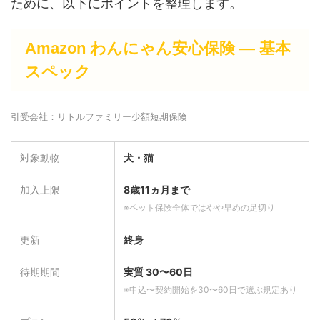
ために、以下にポイントを整理します。
Amazon わんにゃん安心保険 ― 基本
スペック
引受会社：リトルファミリー少額短期保険
対象動物
犬・猫
加入上限
8歳11ヵ月まで
※ペット保険全体ではやや早めの足切り
更新
終身
待期期間
実質 30〜60日
※申込〜契約開始を30〜60日で選ぶ規定あり