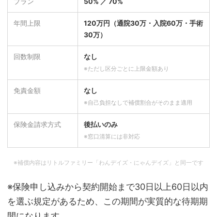
プラン
50% ／ 70%
年間上限
120万円（通院30万・入院60万・手術
30万）
回数制限
なし
※ただし区分ごとに上限金額あり
免責金額
なし
※自己負担なしで補償割合がそのまま適用
保険金請求方式
後払いのみ
※窓口清算には非対応
※補償内容はリトルファミリー「わんデイズ・にゃんデイズ」と同一です
※保険申し込みから契約開始まで30日以上60日以内
を選ぶ規定があるため、この期間が実質的な待期期
間になります。