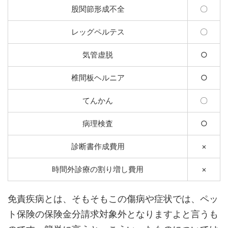
股関節形成不全
〇
レッグペルテス
〇
気管虚脱
○
椎間板ヘルニア
○
てんかん
〇
病理検査
○
診断書作成費用
×
時間外診療の割り増し費用
×
免責疾病とは、そもそもこの傷病や症状では、ペッ
ト保険の保険金分請求対象外となりますよと言うも