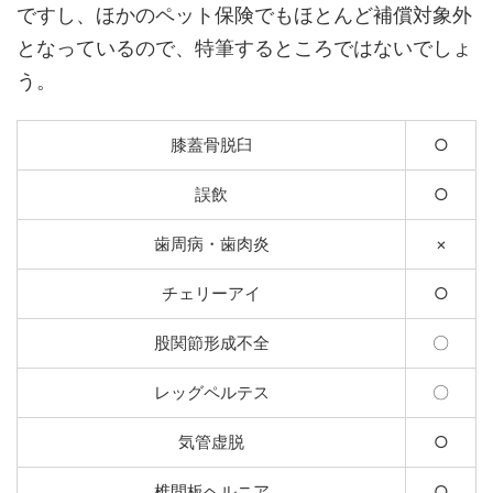
ですし、ほかのペット保険でもほとんど補償対象外
となっているので、特筆するところではないでしょ
う。
膝蓋骨脱臼
○
誤飲
○
歯周病・歯肉炎
×
チェリーアイ
○
股関節形成不全
〇
レッグペルテス
〇
気管虚脱
○
椎間板ヘルニア
○